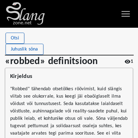
zone.net
Stat
Value
Otsi
«robbed» definitsioon
Views
1
Juhuslik sõna
Definitions
1
«robbed» definitsioon
1
First seen
2026
Kirjeldus
"Robbed" tähendab otsetõlkes röövimist, kuid slängis
viitab see olukorrale, kus keegi jäi ebaõiglaselt ilma
võidust või tunnustusest. Seda kasutatakse laialdaselt
võistluste, auhinnagalade või reality-saadete puhul, kui
publik leiab, et kohtunike otsus oli vale. Sõna väljendab
tugevat pettumust ja solidaarsust osaleja suhtes, kes
vaatajate arvates tegi parima soorituse. See ei viita