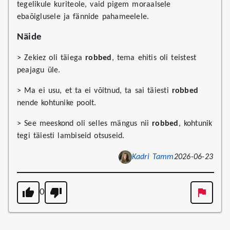
tegelikule kuriteole, vaid pigem moraalsele
ebaõiglusele ja fännide pahameelele.
Näide
> Zekiez oli täiega
robbed
, tema ehitis oli teistest
peajagu üle.
> Ma ei usu, et ta ei võitnud, ta sai täiesti
robbed
nende kohtunike poolt.
> See meeskond oli selles mängus nii
robbed
, kohtunik
tegi täiesti lambiseid otsuseid.
Kadri Tamm
2026-06-23
0