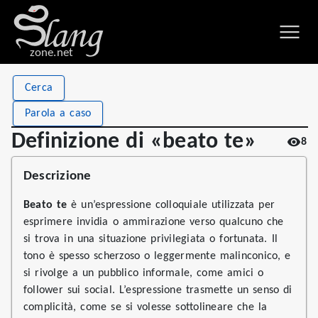
zone.net
Stat
Value
Cerca
Definizione di «beato te»
Views
8
Parola a caso
Definitions
1
Definizione di «beato te»
8
First seen
2026
Descrizione
Beato te
è un’espressione colloquiale utilizzata per
esprimere invidia o ammirazione verso qualcuno che
si trova in una situazione privilegiata o fortunata. Il
tono è spesso scherzoso o leggermente malinconico, e
si rivolge a un pubblico informale, come amici o
follower sui social. L’espressione trasmette un senso di
complicità, come se si volesse sottolineare che la