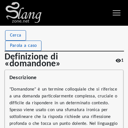
zone.net
Stat
Value
Cerca
Definizione di «domandone»
Views
1
Parola a caso
Definitions
1
Definizione di
1
First seen
2026
«domandone»
Descrizione
"Domandone" è un termine colloquiale che si riferisce
a una domanda particolarmente complessa, cruciale o
difficile da rispondere in un determinato contesto.
Spesso viene usato con una sfumatura ironica per
sottolineare che la risposta richiede una riflessione
profonda o che tocca un punto dolente. Nel linguaggio