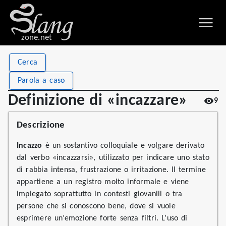
zone.net
Stat
Value
Cerca
Definizione di «incazzare»
Views
9
Parola a caso
Definitions
2
Definizione di «incazzare»
9
First seen
2026
Descrizione
Incazzo
è un sostantivo colloquiale e volgare derivato
dal verbo «incazzarsi», utilizzato per indicare uno stato
di rabbia intensa, frustrazione o irritazione. Il termine
appartiene a un registro molto informale e viene
impiegato soprattutto in contesti giovanili o tra
persone che si conoscono bene, dove si vuole
esprimere un’emozione forte senza filtri. L’uso di