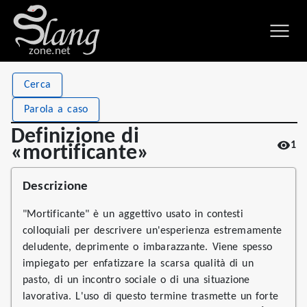
zone.net
Stat
Value
Cerca
Definizione di «mortificante»
Views
1
Parola a caso
Definitions
1
Definizione di
1
First seen
2026
«mortificante»
Descrizione
"Mortificante" è un aggettivo usato in contesti
colloquiali per descrivere un'esperienza estremamente
deludente, deprimente o imbarazzante. Viene spesso
impiegato per enfatizzare la scarsa qualità di un
pasto, di un incontro sociale o di una situazione
lavorativa. L'uso di questo termine trasmette un forte