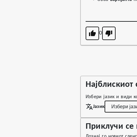
0
Најблискиот 
Избери јазик и види ко
Јазик
Приклучи се 
Дознај го новиот слен