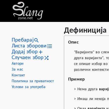
zone.net
Дефиниција 
Stat
Value
Дефиниција на «варијант
Views
1
Пребарај
Опис
Definitions
1
Листа зборови
Додај збор
First seen
2026
"Варијанта" во сле
Случаен збор
друга варијанта“, 
Автори
се опише избор во 
За нас
различни контексти
Контакт
Пример
Политика за приватност
Услови за употреба
> Нема друга
вариј
> Имаш ли некоја 
> Оваа
варијанта
на