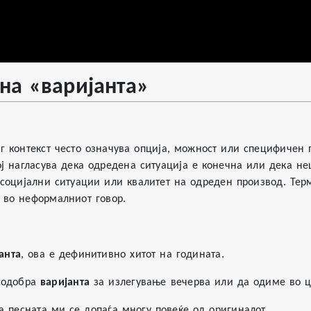
на «варијанта»
а»
нг контекст често означува опција, можност или специфичен 
тој нагласува дека одредена ситуација е конечна или дека н
социјални ситуации или квалитет на одреден производ. Тер
 во неформалниот говор.
анта
, ова е дефинитивно хитот на годината.
подобра
варијанта
за излегување вечерва или да одиме во ц
 песната ми се допаѓа многу повеќе од оригиналот.