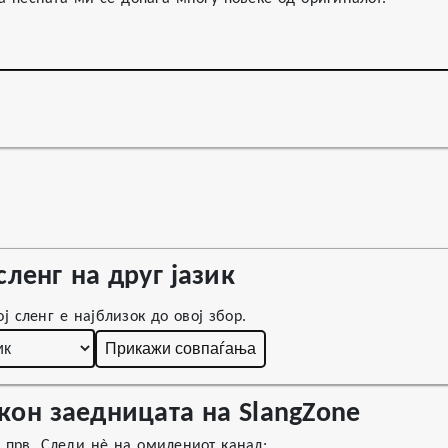
сленг на друг јазик
ј сленг е најблизок до овој збор.
Прикажи совпаѓања
кон заедницата на SlangZone
г прв. Следи нè на омилениот канал: