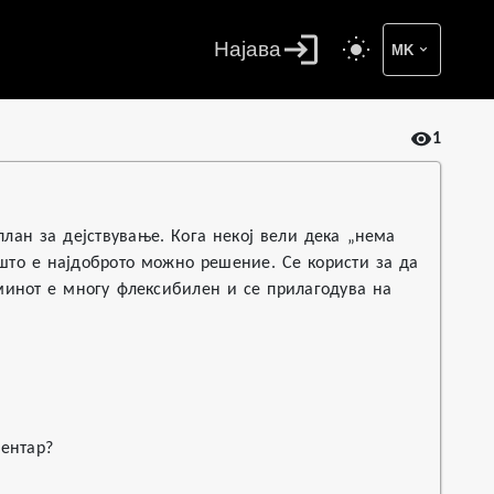
Најава
MK
1
план за дејствување. Кога некој вели дека „нема
ешто е најдоброто можно решение. Се користи за да
минот е многу флексибилен и се прилагодува на
ентар?