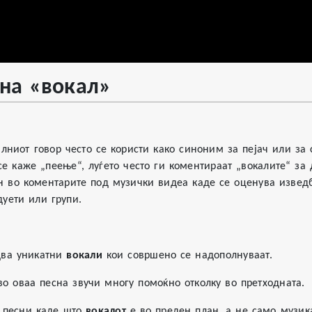
на «вокал»
лниот говор често се користи како синоним за пејач или за 
се каже „пеење“, луѓето често ги коментираат „вокалите“ за
 во коментарите под музички видеа каде се оценува изведб
дуети или групи.
два уникатни
вокали
кои совршено се надополнуваат.
о оваа песна звучи многу помоќно отколку во претходната.
 песни каде што
вокалот
е во преден план, а не само музик