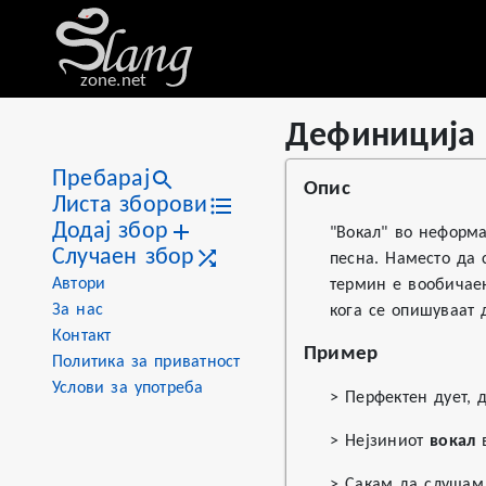
zone.net
Дефиниција 
Stat
Value
Дефиниција на «вокал»
Views
1
Пребарај
Опис
Definitions
1
Листа зборови
Додај збор
First seen
2026
"Вокал" во неформа
Случаен збор
песна. Наместо да 
Автори
термин е вообичаен
За нас
кога се опишуваат 
Контакт
Пример
Политика за приватност
Услови за употреба
> Перфектен дует, 
> Нејзиниот
вокал
в
> Сакам да слушам