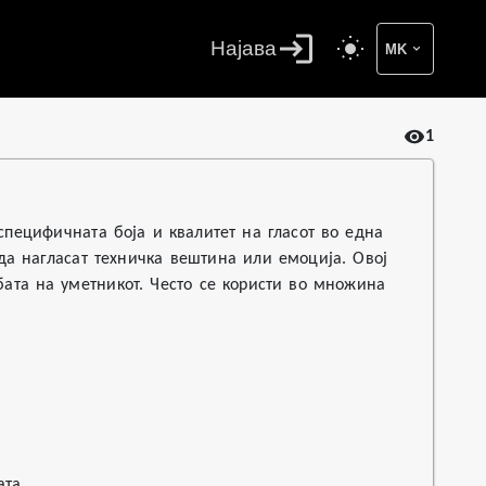
Најава
MK
1
специфичната боја и квалитет на гласот во една
 да нагласат техничка вештина или емоција. Овој
ата на уметникот. Често се користи во множина
ата.