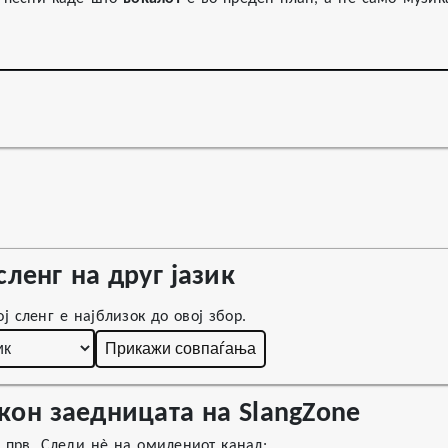
сленг на друг јазик
ј сленг е најблизок до овој збор.
Прикажи совпаѓања
кон заедницата на SlangZone
г прв. Следи нè на омилениот канал: