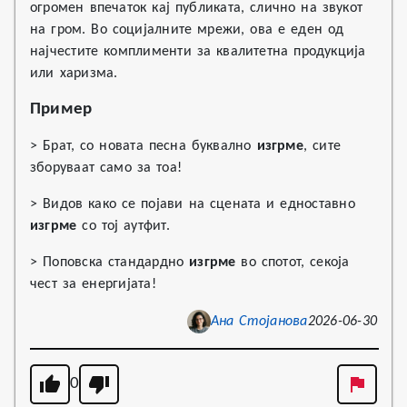
огромен впечаток кај публиката, слично на звукот
на гром. Во социјалните мрежи, ова е еден од
најчестите комплименти за квалитетна продукција
или харизма.
Пример
> Брат, со новата песна буквално
изгрме
, сите
зборуваат само за тоа!
> Видов како се појави на сцената и едноставно
изгрме
со тој аутфит.
> Поповска стандардно
изгрме
во спотот, секоја
чест за енергијата!
Ана Стојанова
2026-06-30
0