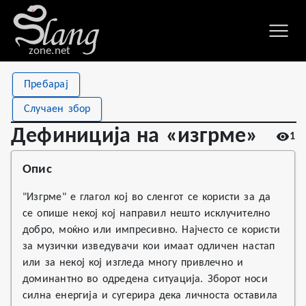
zone.net
Stat
Value
Пребарај
Дефиниција на «изгрме»
Views
1
Случаен збор
Definitions
1
Дефиниција на «изгрме»
1
First seen
2026
Опис
"Изгрме" е глагол кој во сленгот се користи за да
се опише некој кој направил нешто исклучително
добро, моќно или импресивно. Најчесто се користи
за музички изведувачи кои имаат одличен настап
или за некој кој изгледа многу привлечно и
доминантно во одредена ситуација. Зборот носи
силна енергија и сугерира дека личноста оставила