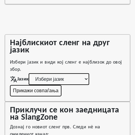
Најблискиот сленг на друг
јазик
Избери јазик и види кој сленг е најблизок до овој
збор.
Јазик
Прикажи совпаѓања
Приклучи се кон заедницата
на SlangZone
Дознај го новиот сленг прв. Следи нè на
омилениот канал: