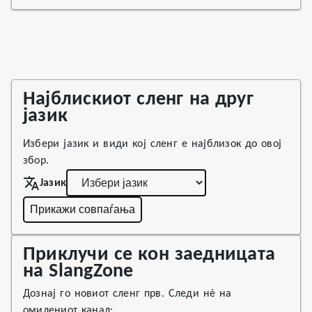
Најблискиот сленг на друг
јазик
Избери јазик и види кој сленг е најблизок до овој
збор.
Јазик
Прикажи совпаѓања
Приклучи се кон заедницата
на SlangZone
Дознај го новиот сленг прв. Следи нè на
омилениот канал: