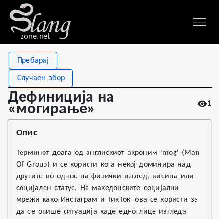
zone.net
Stat
Value
Пребарај
Дефиниција на «могирање»
Views
1
Случаен збор
Definitions
1
Дефиниција на
1
First seen
2026
«могирање»
Опис
Терминот доаѓа од англискиот акроним 'mog' (Man
Of Group) и се користи кога некој доминира над
другите во однос на физички изглед, висина или
социјален статус. На македонските социјални
мрежи како Инстаграм и ТикТок, ова се користи за
да се опише ситуација каде едно лице изгледа