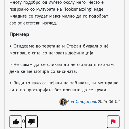
многу подобро од луѓето околу него. Често е
поврзано со културата на 'looksmaxxing' каде
младите се трудат максимално да го подобрат
својот естетски изглед.
Пример
> Отидовме во теретана и Стефан буквално нè
могираше сите со неговата дефиниција.
> Не сакам да се сликам до него затоа што знам
дека ќе ме могира со висината.
> Види го како се појави на забавата, ги могираше
сите во просторијата без воопшто да се труди.
Ана Стојанова
2026-06-02
0