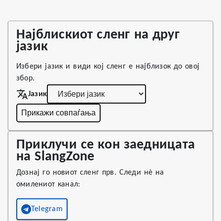
Најблискиот сленг на друг
јазик
Избери јазик и види кој сленг е најблизок до овој
збор.
Јазик
Прикажи совпаѓања
Приклучи се кон заедницата
на SlangZone
Дознај го новиот сленг прв. Следи нè на
омилениот канал:
Telegram