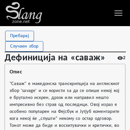
zone.net
Stat
Value
Пребарај
Дефиниција на «саваж»
Views
2
Случаен збор
Definitions
1
Дефиниција на «саваж»
2
First seen
2026
Опис
"Саваж" е македонска транскрипција на англискиот
збор 'savage' и се користи за да се опише некој кој
е брутално искрен, дрзок или направил нешто
импресивно без страв од последици. Овој израз е
особено популарен на Фејсбук и Јутјуб коментарите
кога некој ќе „спушти“ некому со остар одговор.
Тонот може да биде и восхитувачки и критички, во