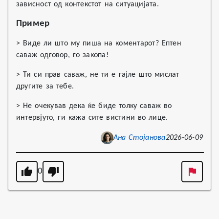
зависност од контекстот на ситуацијата.
Пример
> Виде ли што му пиша на коментарот? Ептен
саваж одговор, го закопа!
> Ти си прав саваж, не ти е гајле што мислат
другите за тебе.
> Не очекував дека ќе биде толку саваж во
интервјуто, ги кажа сите вистини во лице.
Ана Стојанова
2026-06-09
0