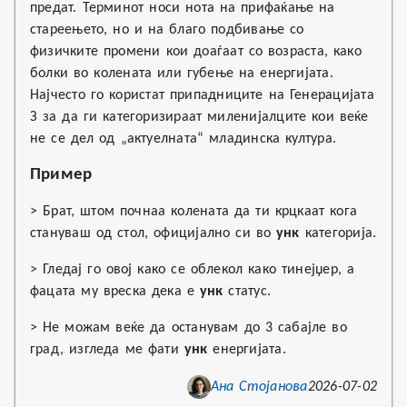
предат. Терминот носи нота на прифаќање на
стареењето, но и на благо подбивање со
физичките промени кои доаѓаат со возраста, како
болки во колената или губење на енергијата.
Најчесто го користат припадниците на Генерацијата
З за да ги категоризираат миленијалците кои веќе
не се дел од „актуелната“ младинска култура.
Пример
> Брат, штом почнаа колената да ти крцкаат кога
стануваш од стол, официјално си во
унк
категорија.
> Гледај го овој како се облекол како тинејџер, а
фацата му вреска дека е
унк
статус.
> Не можам веќе да останувам до 3 сабајле во
град, изгледа ме фати
унк
енергијата.
Ана Стојанова
2026-07-02