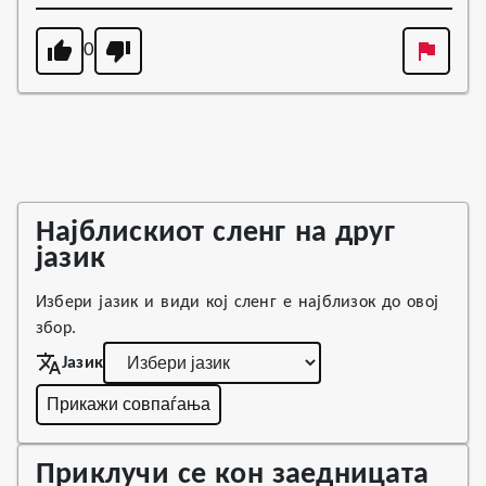
0
Најблискиот сленг на друг
јазик
Избери јазик и види кој сленг е најблизок до овој
збор.
Јазик
Прикажи совпаѓања
Приклучи се кон заедницата