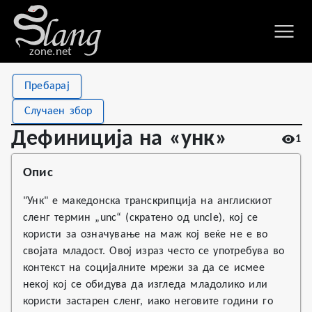
zone.net
Stat
Value
Пребарај
Дефиниција на «унк»
Views
1
Случаен збор
Definitions
1
Дефиниција на «унк»
1
First seen
2026
Опис
"Унк" е македонска транскрипција на англискиот
сленг термин „unc“ (скратено од uncle), кој се
користи за означување на маж кој веќе не е во
својата младост. Овој израз често се употребува во
контекст на социјалните мрежи за да се исмее
некој кој се обидува да изгледа младолико или
користи застарен сленг, иако неговите години го