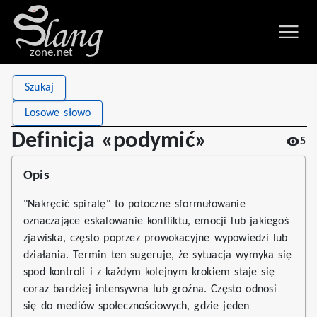
zone.net
Stat
Value
Szukaj
Definicja «podymić»
Views
5
Losowe słowo
Definitions
1
Definicja «podymić»
5
First seen
2026
Opis
"Nakręcić spiralę" to potoczne sformułowanie
oznaczające eskalowanie konfliktu, emocji lub jakiegoś
zjawiska, często poprzez prowokacyjne wypowiedzi lub
działania. Termin ten sugeruje, że sytuacja wymyka się
spod kontroli i z każdym kolejnym krokiem staje się
coraz bardziej intensywna lub groźna. Często odnosi
się do mediów społecznościowych, gdzie jeden