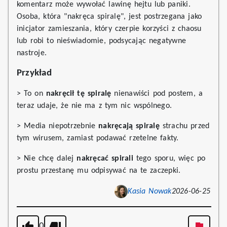
komentarz może wywołać lawinę hejtu lub paniki.
Osoba, która "nakręca spiralę", jest postrzegana jako
inicjator zamieszania, który czerpie korzyści z chaosu
lub robi to nieświadomie, podsycając negatywne
nastroje.
Przykład
> To on
nakręcił tę spiralę
nienawiści pod postem, a
teraz udaje, że nie ma z tym nic wspólnego.
> Media niepotrzebnie
nakręcają spiralę
strachu przed
tym wirusem, zamiast podawać rzetelne fakty.
> Nie chcę dalej
nakręcać spirali
tego sporu, więc po
prostu przestanę mu odpisywać na te zaczepki.
Kasia Nowak
2026-06-25
0