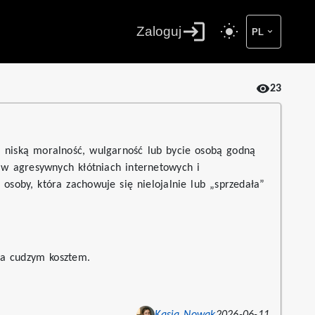
Zaloguj
PL
23
j niską moralność, wulgarność lub bycie osobą godną
 w agresywnych kłótniach internetowych i
osoby, która zachowuje się nielojalnie lub „sprzedała”
ia cudzym kosztem.