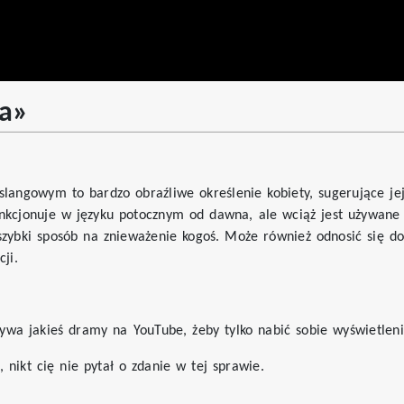
ra»
slangowym to bardzo obraźliwe określenie kobiety, sugerujące je
unkcjonuje w języku potocznym od dawna, ale wciąż jest używane
zybki sposób na znieważenie kogoś. Może również odnosić się do 
cji.
ywa jakieś dramy na YouTube, żeby tylko nabić sobie wyświetlen
, nikt cię nie pytał o zdanie w tej sprawie.