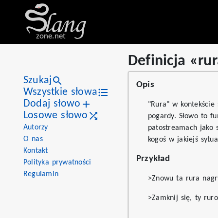
zone.net
Definicja «ru
Stat
Value
Definicja «rura»
Views
23
Szukaj
Opis
Definitions
1
Wszystkie słowa
Dodaj słowo
First seen
2026
"Rura" w kontekście 
Losowe słowo
pogardy. Słowo to f
Autorzy
patostreamach jako s
O nas
kogoś w jakiejś sytua
Kontakt
Przykład
Polityka prywatności
Regulamin
>Znowu ta rura nagr
>Zamknij się, ty ruro