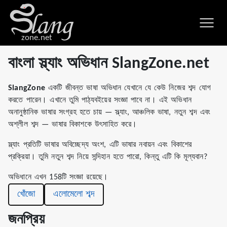
zone.net
বাংলা স্ল্যাং অভিধান SlangZone.net
SlangZone
একটি জীবন্ত ভাষা অভিধান যেখানে যে কেউ নিজের শব্দ যোগ
করতে পারেন। এখানে তুমি পাঠ্যবইয়ের সংজ্ঞা পাবে না। এই অভিধান
অনানুষ্ঠানিক ভাষার সংগ্রহ হতে চায় — স্ল্যাং, আঞ্চলিক ভাষা, নতুন শব্দ এবং
অশ্লীল শব্দ — ভাষার বিকাশকে উৎসাহিত করে।
স্ল্যাং প্রতিটি ভাষার অবিচ্ছেদ্য অংশ, এটি ভাষার নবায়ন এবং বিকাশের
প্রক্রিয়া। তুমি নতুন শব্দ নিয়ে সন্দিহান হতে পারো, কিন্তু এটি কি মূল্যবান?
অভিধানে এখন 158টি সংজ্ঞা রয়েছে।
খোঁজো
এলোমেলো শব্দ
জনপ্রিয়