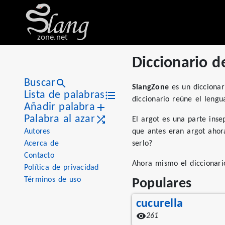
zone.net
Diccionario d
Buscar
SlangZone
es un diccionar
Lista de palabras
diccionario reúne el lengu
Añadir palabra
Palabra al azar
El argot es una parte inse
Autores
que antes eran argot ahor
Acerca de
serlo?
Contacto
Ahora mismo el diccionario
Política de privacidad
Términos de uso
Populares
cucurella
261