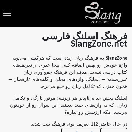
zone.net
فرهنگ اسلنگ فارسی
SlangZone.net
SlangZone
یه فرهنگ زبان زندهٔ است که هرکسی می‌تونه
واژهٔ خودش رو بهش اضافه کنه. اینجا خبری از تعریف‌های
کتاب درسی نیست. هدف این فرهنگ جمع‌آوری زبان
غیررسمیه — اسلنگ، واژه‌های محلی و کلمه‌های تازه‌ساز —
همون چیزی که تکامل زبان رو جلو می‌بره.
اسلنگ بخش جدایی‌ناپذیر هر زبونیه؛ موتور تازگی و تکامل
زبان. اگه به واژه‌های جدید بدبینید، این سؤال رو از خودتون
بپرسید: مگه ارزشش رو نداره؟
در حال حاضر 112 تعریف توی فرهنگ ثبت شده.