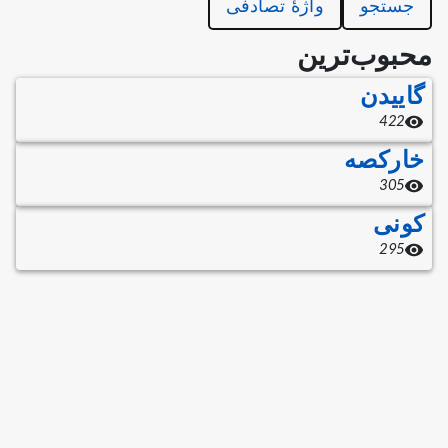
جستجو
واژهٔ تصادفی
محبوب‌ترین
گاییدن
422
خارکصه
305
کونی
295