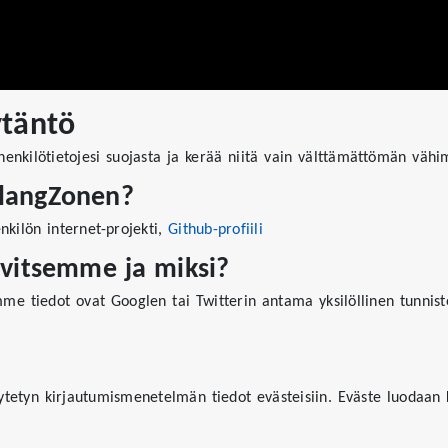
ytäntö
henkilötietojesi suojasta ja kerää niitä vain välttämättömän vä
SlangZonen?
kilön internet-projekti,
Github-profiili
rvitsemme ja miksi?
me tiedot ovat Googlen tai Twitterin antama yksilöllinen tunnis
ytetyn kirjautumismenetelmän tiedot evästeisiin. Eväste luodaan k