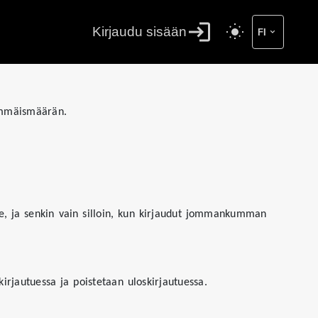
Kirjaudu sisään
FI
himmäismäärän.
te, ja senkin vain silloin, kun kirjaudut jommankumman
irjautuessa ja poistetaan uloskirjautuessa.