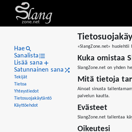
zone.net
Tietosuojakä
«SlangZone.net» huolehtii 
Hae
Sanalista
Kuka omistaa 
Lisää sana
SlangZone.net on yhden hen
Satunnainen sana
Tekijät
Mitä tietoja ta
Tietoa
Ainoat sinusta tallentamam
Yhteystiedot
palvelun kautta.
Tietosuojakäytäntö
Käyttöehdot
Evästeet
SlangZone.net tallentaa kä
Oikeutesi