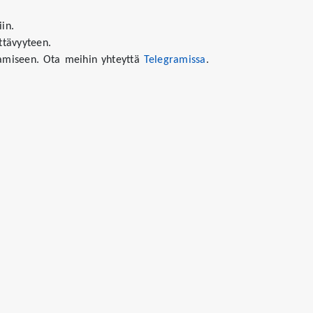
iin.
ettävyyteen.
tamiseen. Ota meihin yhteyttä
Telegramissa
.