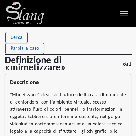
zone.net
Stat
Value
Cerca
Definizione di «mimetizzare»
Views
1
Parola a caso
Definitions
1
Definizione di
1
First seen
2026
«mimetizzare»
Descrizione
"Mimetizzare" descrive l'azione deliberata di un utente
di confondersi con l'ambiente virtuale, spesso
attraverso l'uso di colori, pennelli o trasformazioni in
oggetti. Sebbene sia un termine esistente, nel gergo
videoludico contemporaneo assume un valore tecnico
legato alla capacità di sfruttare i glitch grafici o le