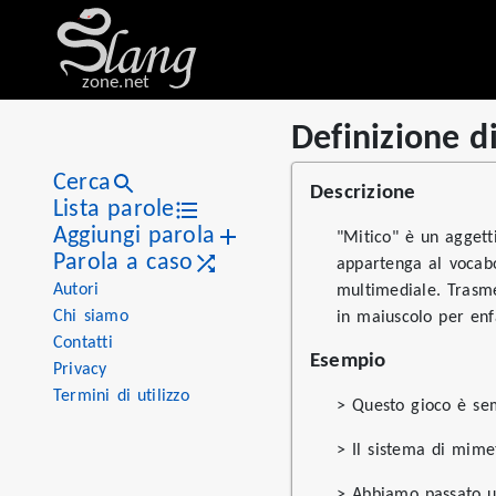
zone.net
Definizione d
Stat
Value
Definizione di «mitico»
Views
5
Cerca
Descrizione
Definitions
1
Lista parole
Aggiungi parola
First seen
2026
"Mitico" è un aggett
Parola a caso
appartenga al vocabo
Autori
multimediale. Trasme
Chi siamo
in maiuscolo per enfa
Contatti
Esempio
Privacy
Termini di utilizzo
> Questo gioco è s
> Il sistema di mim
> Abbiamo passato 