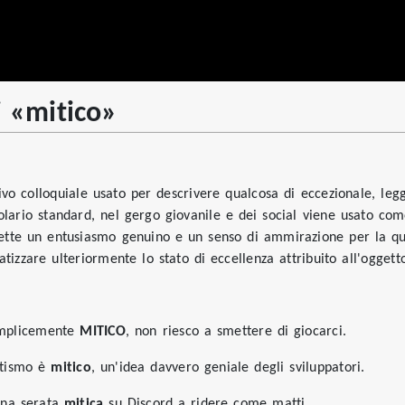
i «mitico»
ivo colloquiale usato per descrivere qualcosa di eccezionale, l
lario standard, nel gergo giovanile e dei social viene usato co
tte un entusiasmo genuino e un senso di ammirazione per la qual
tizzare ulteriormente lo stato di eccellenza attribuito all'oggett
emplicemente
MITICO
, non riesco a smettere di giocarci.
etismo è
mitico
, un'idea davvero geniale degli sviluppatori.
una serata
mitica
su Discord a ridere come matti.