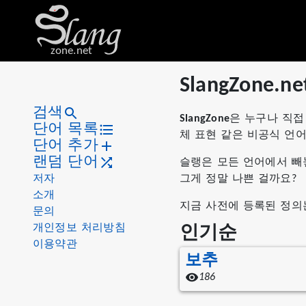
zone.net
SlangZone
검색
SlangZone
은 누구나 직접
단어 목록
체 표현 같은 비공식 언
단어 추가
랜덤 단어
슬랭은 모든 언어에서 빼
저자
그게 정말 나쁜 걸까요?
소개
지금 사전에 등록된 정의는
문의
개인정보 처리방침
인기순
이용약관
보추
186