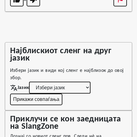
Најблискиот сленг на друг
јазик
Избери јазик и види кој сленг е најблизок до овој
збор.
Јазик
Прикажи совпаѓања
Приклучи се кон заедницата
на SlangZone
Дознај го новиот сленг прв. Следи нè на