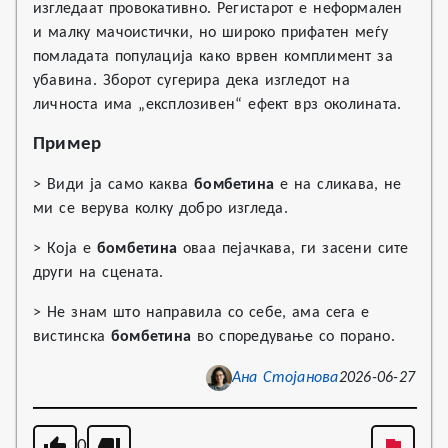
изгледаат провокативно. Регистарот е неформален
и малку мачоистички, но широко прифатен меѓу
помладата популација како врвен комплимент за
убавина. Зборот сугерира дека изгледот на
личноста има „експлозивен“ ефект врз околината.
Пример
> Види ја само каква
бомбетина
е на сликава, не
ми се верува колку добро изгледа.
> Која е
бомбетина
оваа пејачкава, ги засени сите
други на сцената.
> Не знам што направила со себе, ама сега е
вистинска
бомбетина
во споредување со порано.
Ана Стојанова
2026-06-27
0