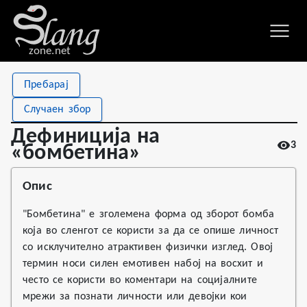
zone.net
Stat
Value
Пребарај
Дефиниција на «бомбетина»
Views
3
Случаен збор
Definitions
1
Дефиниција на
3
First seen
2026
«бомбетина»
Опис
"Бомбетина" е зголемена форма од зборот бомба
која во сленгот се користи за да се опише личност
со исклучително атрактивен физички изглед. Овој
термин носи силен емотивен набој на восхит и
често се користи во коментари на социјалните
мрежи за познати личности или девојки кои