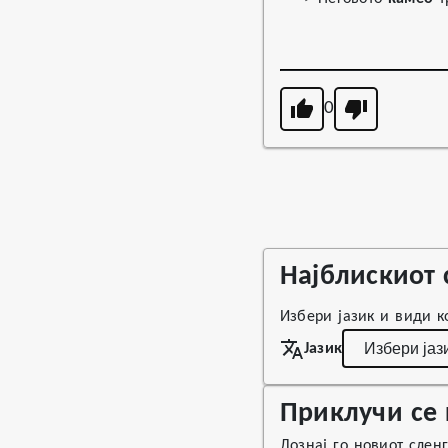
0
Најблискиот 
Избери јазик и види ко
Јазик
Приклучи се 
Дознај го новиот слен