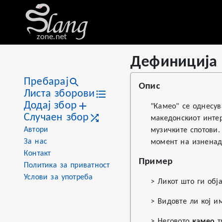
zone.net
Дефиниција 
Stat
Value
Дефиниција на «камео»
Views
1
Пребарај
Опис
Definitions
1
Листа зборови
Додај збор
First seen
2026
"Камео" се однесув
Случаен збор
македонскиот интер
Автори
музичките спотови.
За нас
момент на изненаду
Контакт
Пример
Политика за приватност
Услови за употреба
> Ликот што ги об
> Видовте ли кој 
> Неговото
камео
т