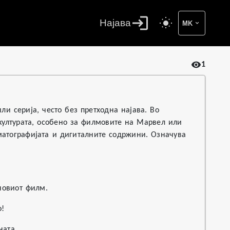
Најава
MK
1
ли серија, често без претходна најава. Во
-културата, особено за филмовите на Марвел или
матографијата и дигиталните содржини. Означува
новиот филм.
о!
ната.