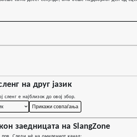
сленг на друг јазик
ј сленг е најблизок до овој збор.
Прикажи совпаѓања
кон заедницата на SlangZone
г прв. Следи нè на омилениот канал: