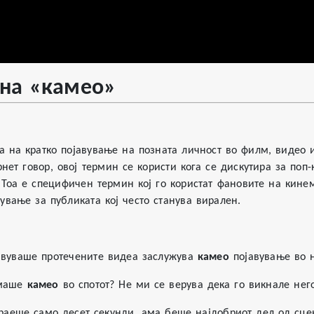
на «камео»
а на кратко појавување на позната личност во филм, видео и
нет говор, овој термин се користи кога се дискутира за поп
 Тоа е специфичен термин кој го користат фановите на кине
вање за публиката кој често станува вирален.
јавуваше протечените видеа заслужува
камео
појавување во 
имаше
камео
во спотот? Не ми се верува дека го викнале нег
раеше само десет секунди, ама беше најдобриот дел од сце