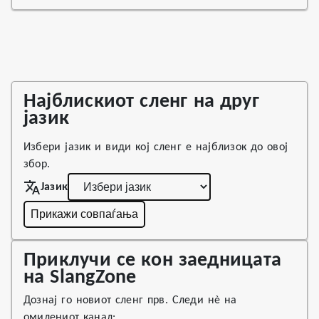
Најблискиот сленг на друг
јазик
Избери јазик и види кој сленг е најблизок до овој
збор.
Јазик
Прикажи совпаѓања
Приклучи се кон заедницата
на SlangZone
Дознај го новиот сленг прв. Следи нè на
омилениот канал: