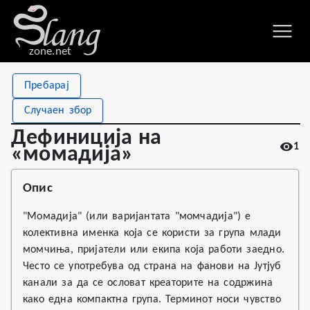
zone.net
Stat
Value
Пребарај
Дефиниција на «момадија»
Views
1
Случаен збор
Definitions
1
Дефиниција на
1
First seen
2026
«момадија»
Опис
"Момадија" (или варијантата "момчадија") е
колективна именка која се користи за група млади
момчиња, пријатели или екипа која работи заедно.
Често се употребува од страна на фанови на Јутјуб
канали за да се ословат креаторите на содржина
како една компактна група. Терминот носи чувство