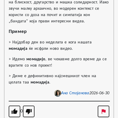
на блискост, другарство и машка солидарност. Иако
звучи малку архаично, во модерен контекст се
користи со доза на почит и симпатија кон
„бандата“ која прави интересни видеа.
Пример
> Најдобар ден во неделата е кога нашата
момадија
ќе исфрли ново видео.
> Идемо
момадијо
, ве чекавме долго време да се
вратите со нов проект!
> Диме е дефинитивно најсмешниот член на
целата таа
момадија
.
Ана Стојанова
2026-06-30
0