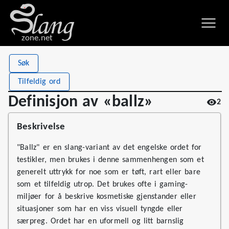
zone.net
Stat
Value
Søk
Definisjon av «ballz»
Views
2
Tilfeldig ord
Definitions
1
Definisjon av «ballz»
2
First seen
2026
Beskrivelse
"Ballz" er en slang-variant av det engelske ordet for
testikler, men brukes i denne sammenhengen som et
generelt uttrykk for noe som er tøft, rart eller bare
som et tilfeldig utrop. Det brukes ofte i gaming-
miljøer for å beskrive kosmetiske gjenstander eller
situasjoner som har en viss visuell tyngde eller
særpreg. Ordet har en uformell og litt barnslig