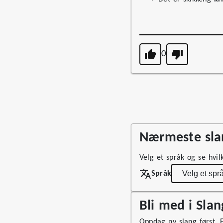
0
Nærmeste slan
Velg et språk og se hvil
Språk
Bli med i Sla
Oppdag ny slang først. Fø