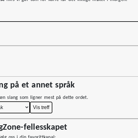
g på et annet språk
ken slang som ligner mest på dette ordet.
Vis treff
ngZone-fellesskapet
lg oss i din favorittkanal: