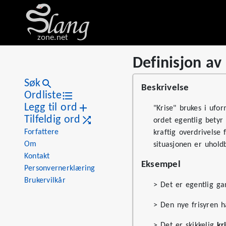
zone.net
Definisjon av
Stat
Value
Definisjon av «helt krise»
Views
3
Søk
Beskrivelse
Definitions
1
Ordliste
Legg til ord
First seen
2026
"Krise" brukes i ufor
Tilfeldig ord
ordet egentlig betyr 
Forfattere
kraftig overdrivelse
Om
situasjonen er uholdb
Kontakt
Eksempel
Personvernerklæring
Brukervilkår
> Det er egentlig g
> Den nye frisyren h
> Det er skikkelig
kr