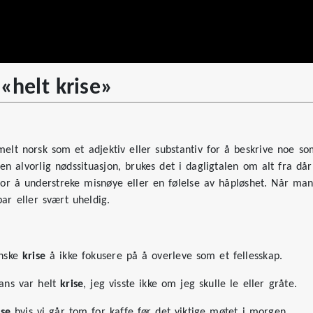
 «helt krise»
melt norsk som et adjektiv eller substantiv for å beskrive noe som
en alvorlig nødssituasjon, brukes det i dagligtalen om alt fra dårl
 for å understreke misnøye eller en følelse av håpløshet. Når ma
ar eller svært uheldig.
anske
krise
å ikke fokusere på å overleve som et fellesskap.
ans var helt
krise
, jeg visste ikke om jeg skulle le eller gråte.
ise
hvis vi går tom for kaffe før det viktige møtet i morgen.