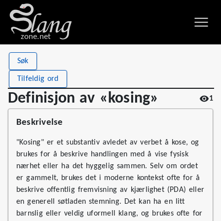
zone.net
Stat
Value
Søk
Definisjon av «kosing»
Views
1
Tilfeldig ord
Definitions
1
Definisjon av «kosing»
1
First seen
2026
Beskrivelse
"Kosing" er et substantiv avledet av verbet å kose, og
brukes for å beskrive handlingen med å vise fysisk
nærhet eller ha det hyggelig sammen. Selv om ordet
er gammelt, brukes det i moderne kontekst ofte for å
beskrive offentlig fremvisning av kjærlighet (PDA) eller
en generell søtladen stemning. Det kan ha en litt
barnslig eller veldig uformell klang, og brukes ofte for