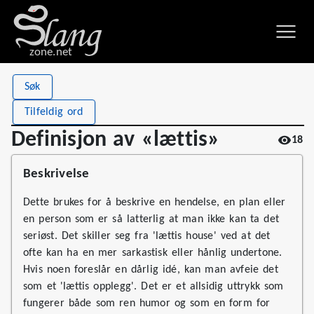
zone.net
Stat
Value
Søk
Definisjon av «lættis»
Views
18
Tilfeldig ord
Definitions
1
Definisjon av «lættis»
18
First seen
2026
Beskrivelse
Dette brukes for å beskrive en hendelse, en plan eller
en person som er så latterlig at man ikke kan ta det
seriøst. Det skiller seg fra 'lættis house' ved at det
ofte kan ha en mer sarkastisk eller hånlig undertone.
Hvis noen foreslår en dårlig idé, kan man avfeie det
som et 'lættis opplegg'. Det er et allsidig uttrykk som
fungerer både som ren humor og som en form for