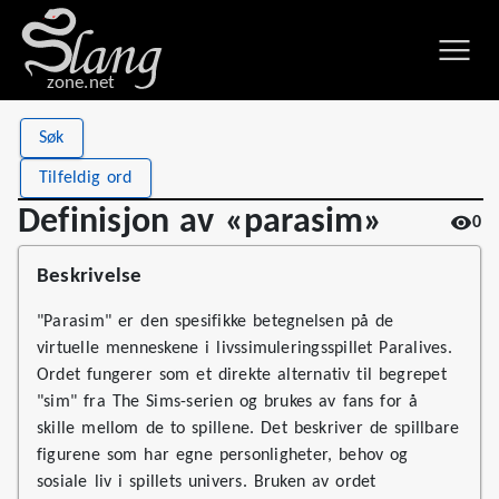
zone.net
Stat
Value
Søk
Definisjon av «parasim»
Views
0
Tilfeldig ord
Definitions
1
Definisjon av «parasim»
0
First seen
2026
Beskrivelse
"Parasim" er den spesifikke betegnelsen på de
virtuelle menneskene i livssimuleringsspillet Paralives.
Ordet fungerer som et direkte alternativ til begrepet
"sim" fra The Sims-serien og brukes av fans for å
skille mellom de to spillene. Det beskriver de spillbare
figurene som har egne personligheter, behov og
sosiale liv i spillets univers. Bruken av ordet