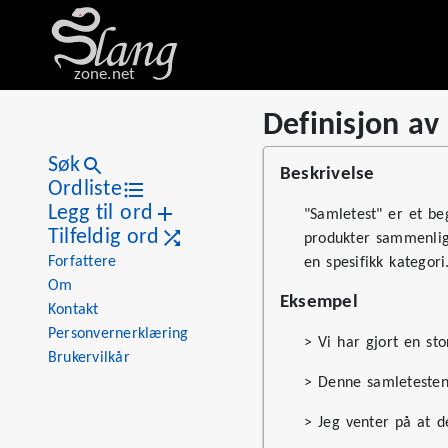
zone.net
Definisjon av
Stat
Value
Definisjon av «samletest»
Views
0
Søk
Beskrivelse
Definitions
1
Ordliste
Legg til ord
First seen
2026
"Samletest" er et be
Tilfeldig ord
produkter sammenlign
Forfattere
en spesifikk kategor
Om
Eksempel
Kontakt
Personvernerklæring
> Vi har gjort en s
Brukervilkår
> Denne samletesten 
> Jeg venter på at 