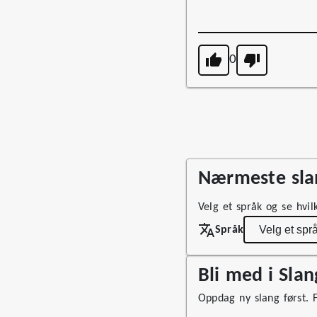
0
Nærmeste slan
Velg et språk og se hvil
Språk
Bli med i Sla
Oppdag ny slang først. Fø