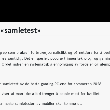
 «samletest»
grep som brukes i forbrukerjournalistikk og på nettfora for å be
es samtidig. Det er spesielt populært innen teknologi og gaming
i. Ordet indrer en systematisk gjennomgang av fordeler og ulemp
tor samletest av de beste gaming-PC-ene for sommeren 2026.
viser at man ikke alltid trenger å betale mest for kvalitet.
den neste samletesten av mobiler skal komme ut.