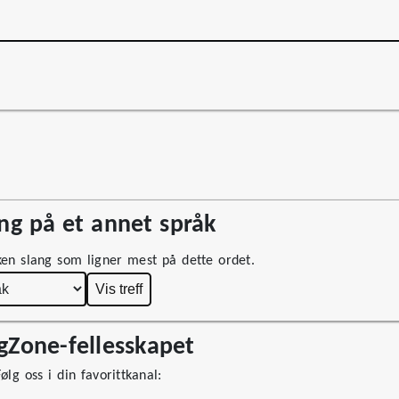
g på et annet språk
ken slang som ligner mest på dette ordet.
Vis treff
ngZone-fellesskapet
lg oss i din favorittkanal: