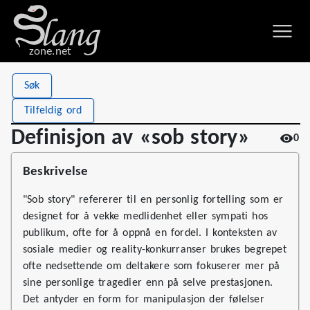
zone.net
Stat
Value
Søk
Definisjon av «sob story»
Views
0
Tilfeldig ord
Definitions
1
Definisjon av «sob story»
0
First seen
2026
Beskrivelse
"Sob story" refererer til en personlig fortelling som er
designet for å vekke medlidenhet eller sympati hos
publikum, ofte for å oppnå en fordel. I konteksten av
sosiale medier og reality-konkurranser brukes begrepet
ofte nedsettende om deltakere som fokuserer mer på
sine personlige tragedier enn på selve prestasjonen.
Det antyder en form for manipulasjon der følelser