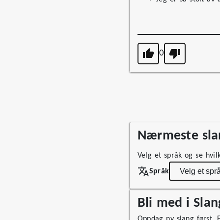
0
Nærmeste slan
Velg et språk og se hvil
Språk
Bli med i Sla
Oppdag ny slang først. Fø