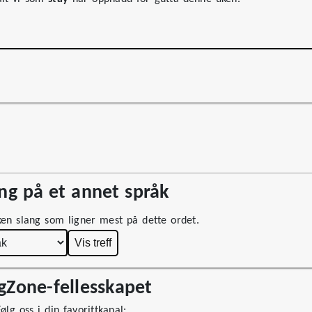
g på et annet språk
ken slang som ligner mest på dette ordet.
Vis treff
ngZone-fellesskapet
lg oss i din favorittkanal: