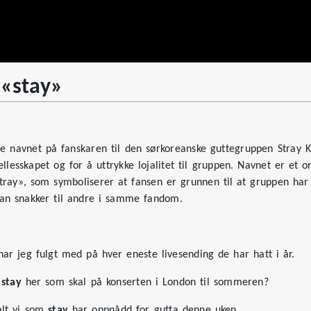
 «stay»
elle navnet på fanskaren til den sørkoreanske guttegruppen Stray K
ellesskapet og for å uttrykke lojalitet til gruppen. Navnet er et 
tray», som symboliserer at fansen er grunnen til at gruppen har
man snakker til andre i samme fandom.
ar jeg fulgt med på hver eneste livesending de har hatt i år.
e
stay
her som skal på konserten i London til sommeren?
 alt vi som
stay
har oppnådd for gutta denne uken.