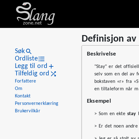
zone.net
Definisjon av
Stat
Value
Definisjon av «stay»
Views
2
Søk
Beskrivelse
Definitions
1
Ordliste
Legg til ord
First seen
2026
"Stay" er det offisi
Tilfeldig ord
selv som en del av f
Forfattere
bokstaven «r» fra «S
Om
en tiltaleform når 
Kontakt
Eksempel
Personvernerklæring
Brukervilkår
> Som en ekte
stay
h
> Er det noen andr
> Jeg er så stolt av