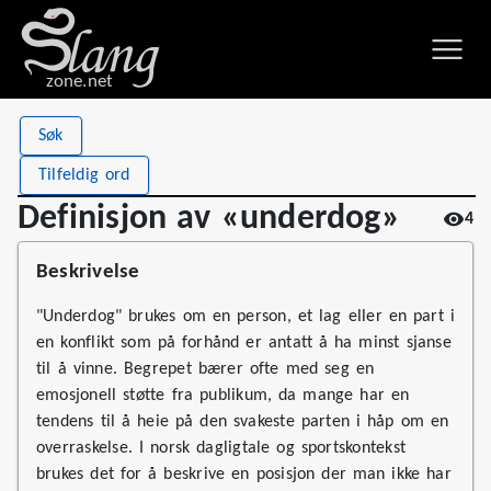
zone.net
Stat
Value
Søk
Definisjon av «underdog»
Views
4
Tilfeldig ord
Definitions
1
Definisjon av «underdog»
4
First seen
2026
Beskrivelse
"Underdog" brukes om en person, et lag eller en part i
en konflikt som på forhånd er antatt å ha minst sjanse
til å vinne. Begrepet bærer ofte med seg en
emosjonell støtte fra publikum, da mange har en
tendens til å heie på den svakeste parten i håp om en
overraskelse. I norsk dagligtale og sportskontekst
brukes det for å beskrive en posisjon der man ikke har