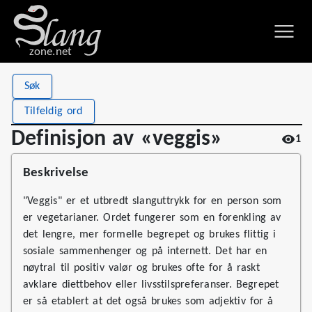
zone.net
Stat
Value
Søk
Definisjon av «veggis»
Views
1
Tilfeldig ord
Definitions
1
Definisjon av «veggis»
1
First seen
2026
Beskrivelse
"Veggis" er et utbredt slanguttrykk for en person som
er vegetarianer. Ordet fungerer som en forenkling av
det lengre, mer formelle begrepet og brukes flittig i
sosiale sammenhenger og på internett. Det har en
nøytral til positiv valør og brukes ofte for å raskt
avklare diettbehov eller livsstilspreferanser. Begrepet
er så etablert at det også brukes som adjektiv for å