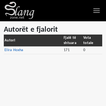
zone.net
Autorët e fjalorit
Fjalë të
Vota
Autori
shtuara
totale
Elira Hoxha
171
0