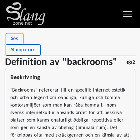
zone.net
Stat
Value
Sök
Definition av "backrooms"
Views
2
Slumpa ord
Definitions
1
Definition av "backrooms"
2
First seen
2026
Beskrivning
"Backrooms" refererar till en specifik internet-estetik
och urban legend om oändliga, kusliga och tomma
kontorsmiljöer som man kan råka hamna i. Inom
svensk internetkultur används ordet för att beskriva
platser som känns onaturligt ödsliga, repetitiva eller
som ger en känsla av obehag (liminala rum). Det
förknippas ofta med skräckgenren och en känsla av att