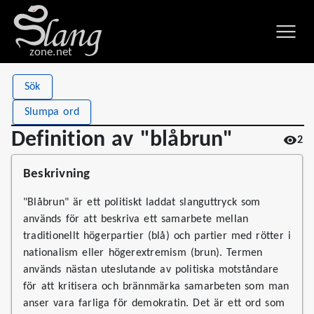
zone.net
Stat
Value
Sök
Definition av "blåbrun"
Views
2
Slumpa ord
Definitions
1
Definition av "blåbrun"
2
First seen
2026
Beskrivning
"Blåbrun" är ett politiskt laddat slanguttryck som
används för att beskriva ett samarbete mellan
traditionellt högerpartier (blå) och partier med rötter i
nationalism eller högerextremism (brun). Termen
används nästan uteslutande av politiska motståndare
för att kritisera och brännmärka samarbeten som man
anser vara farliga för demokratin. Det är ett ord som