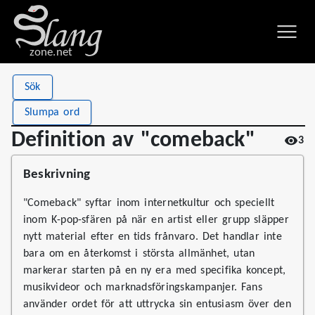
zone.net
Stat
Value
Sök
Definition av "comeback"
Views
3
Slumpa ord
Definitions
1
Definition av "comeback"
3
First seen
2026
Beskrivning
"Comeback" syftar inom internetkultur och speciellt
inom K-pop-sfären på när en artist eller grupp släpper
nytt material efter en tids frånvaro. Det handlar inte
bara om en återkomst i största allmänhet, utan
markerar starten på en ny era med specifika koncept,
musikvideor och marknadsföringskampanjer. Fans
använder ordet för att uttrycka sin entusiasm över den