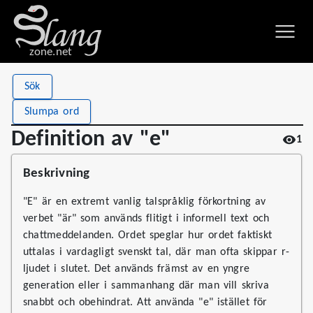
zone.net
Stat
Value
Sök
Definition av "e"
Views
1
Slumpa ord
Definitions
1
Definition av "e"
1
First seen
2026
Beskrivning
"E" är en extremt vanlig talspråklig förkortning av
verbet "är" som används flitigt i informell text och
chattmeddelanden. Ordet speglar hur ordet faktiskt
uttalas i vardagligt svenskt tal, där man ofta skippar r-
ljudet i slutet. Det används främst av en yngre
generation eller i sammanhang där man vill skriva
snabbt och obehindrat. Att använda "e" istället för