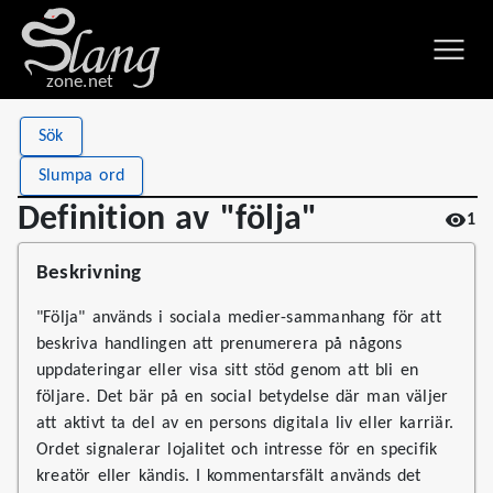
zone.net
Stat
Value
Sök
Definition av "följa"
Views
1
Slumpa ord
Definitions
1
Definition av "följa"
1
First seen
2026
Beskrivning
"Följa" används i sociala medier-sammanhang för att
beskriva handlingen att prenumerera på någons
uppdateringar eller visa sitt stöd genom att bli en
följare. Det bär på en social betydelse där man väljer
att aktivt ta del av en persons digitala liv eller karriär.
Ordet signalerar lojalitet och intresse för en specifik
kreatör eller kändis. I kommentarsfält används det