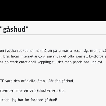
 "gåshud"
en fysiska reaktionen när håren på armarna reser sig, men använ
er bra. Inom internetjargong används det ofta som ett kvitto på a
rar en stark emotionell koppling till det man precis har upplevt.
TE vara den officiella låten… Får fan gåshud.
ängen ger mig seriös gåshud varje gång.
atchen, jag har fortfarande gåshud!