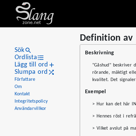
zone.net
Definition av
Stat
Value
Definition av "gåshud"
Views
4
Sök
Beskrivning
Definitions
1
Ordlista
Lägg till ord
First seen
2026
"Gåshud" beskriver d
Slumpa ord
rörande, mäktigt ell
Författare
kvalitet. Det signale
Om
Exempel
Kontakt
Integritetspolicy
> Hur kan det här IN
Användarvillkor
> Hennes röst i refr
> Vilket avslut på m