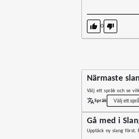
0
Närmaste slan
Välj ett språk och se vi
Språk
Gå med i Sla
Upptäck ny slang först. F