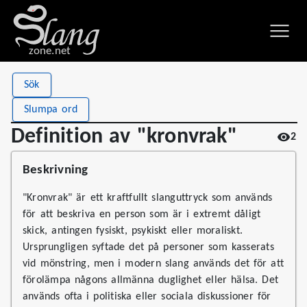
zone.net
Stat
Value
Sök
Definition av "kronvrak"
Views
2
Slumpa ord
Definitions
1
Definition av "kronvrak"
2
First seen
2026
Beskrivning
"Kronvrak" är ett kraftfullt slanguttryck som används
för att beskriva en person som är i extremt dåligt
skick, antingen fysiskt, psykiskt eller moraliskt.
Ursprungligen syftade det på personer som kasserats
vid mönstring, men i modern slang används det för att
förolämpa någons allmänna duglighet eller hälsa. Det
används ofta i politiska eller sociala diskussioner för