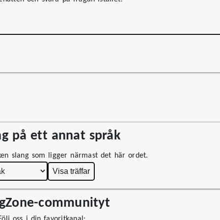
g på ett annat språk
lken slang som ligger närmast det här ordet.
Visa träffar
ngZone-communityt
ölj oss i din favoritkanal: