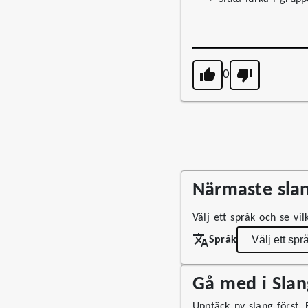
0
Närmaste slan
Välj ett språk och se vi
Språk
Gå med i Sla
Upptäck ny slang först. F