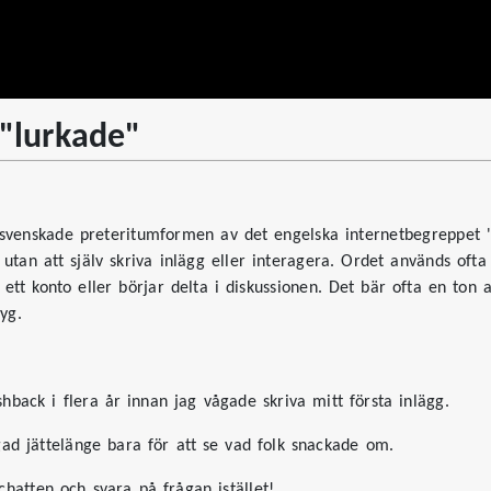
 "lurkade"
svenskade preteritumformen av det engelska internetbegreppet 't
utan att själv skriva inlägg eller interagera. Ordet används ofta
 ett konto eller börjar delta i diskussionen. Det bär ofta en ton 
yg.
hback i flera år innan jag vågade skriva mitt första inlägg.
ad jättelänge bara för att se vad folk snackade om.
chatten och svara på frågan istället!