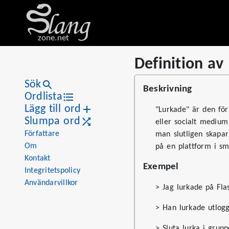
zone.net
Definition av
Stat
Value
Definition av "lurkade"
Views
2
Sök
Beskrivning
Definitions
1
Ordlista
Lägg till ord
First seen
2026
"Lurkade" är den för
Slumpa ord
eller socialt medium 
Författare
man slutligen skapar
Om
på en plattform i sm
Kontakt
Exempel
Integritetspolicy
Användarvillkor
> Jag lurkade på Flas
> Han lurkade utlogg
> Sluta lurka i grupp