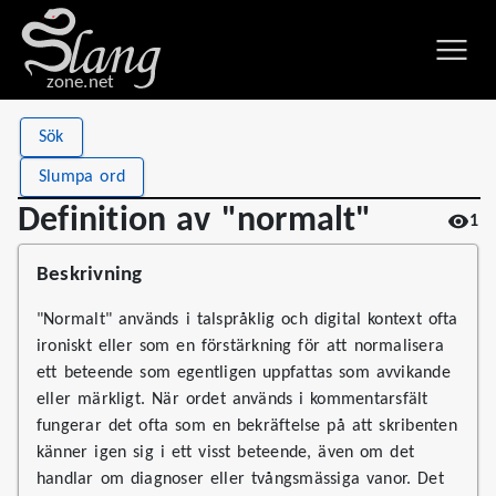
zone.net
Stat
Value
Sök
Definition av "normalt"
Views
1
Slumpa ord
Definitions
1
Definition av "normalt"
1
First seen
2026
Beskrivning
"Normalt" används i talspråklig och digital kontext ofta
ironiskt eller som en förstärkning för att normalisera
ett beteende som egentligen uppfattas som avvikande
eller märkligt. När ordet används i kommentarsfält
fungerar det ofta som en bekräftelse på att skribenten
känner igen sig i ett visst beteende, även om det
handlar om diagnoser eller tvångsmässiga vanor. Det