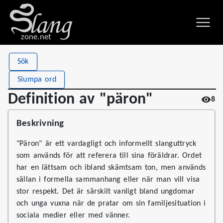
zone.net
Stat
Value
Sök
Definition av "päron"
Views
8
Slumpa ord
Definitions
1
Definition av "päron"
8
First seen
2026
Beskrivning
"Päron" är ett vardagligt och informellt slanguttryck
som används för att referera till sina föräldrar. Ordet
har en lättsam och ibland skämtsam ton, men används
sällan i formella sammanhang eller när man vill visa
stor respekt. Det är särskilt vanligt bland ungdomar
och unga vuxna när de pratar om sin familjesituation i
sociala medier eller med vänner.