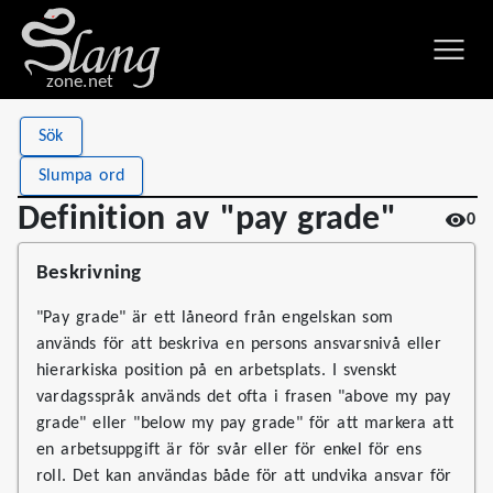
zone.net
Stat
Value
Sök
Definition av "pay grade"
Views
0
Slumpa ord
Definitions
1
Definition av "pay grade"
0
First seen
2026
Beskrivning
"Pay grade" är ett låneord från engelskan som
används för att beskriva en persons ansvarsnivå eller
hierarkiska position på en arbetsplats. I svenskt
vardagsspråk används det ofta i frasen "above my pay
grade" eller "below my pay grade" för att markera att
en arbetsuppgift är för svår eller för enkel för ens
roll. Det kan användas både för att undvika ansvar för