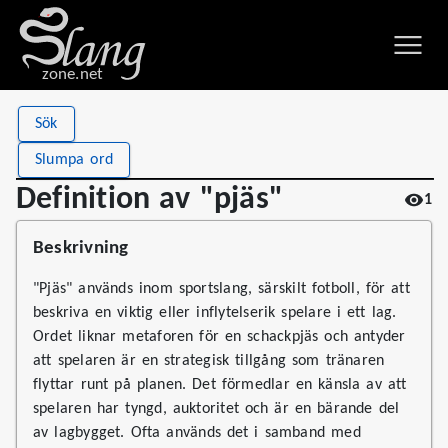
zone.net
Stat
Value
Sök
Definition av "pjäs"
Views
1
Slumpa ord
Definitions
1
Definition av "pjäs"
1
First seen
2026
Beskrivning
"Pjäs" används inom sportslang, särskilt fotboll, för att
beskriva en viktig eller inflytelserik spelare i ett lag.
Ordet liknar metaforen för en schackpjäs och antyder
att spelaren är en strategisk tillgång som tränaren
flyttar runt på planen. Det förmedlar en känsla av att
spelaren har tyngd, auktoritet och är en bärande del
av lagbygget. Ofta används det i samband med