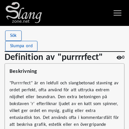
zone.net
Stat
Value
Sök
Definition av "purrrrfect"
Views
0
Slumpa ord
Definitions
1
Definition av "purrrrfect"
0
First seen
2026
Beskrivning
"Purrrrfect" är en lekfull och slangbetonad stavning av
ordet perfekt, ofta använd för att uttrycka extrem
nöjdhet eller beundran. Den extra betoningen på
bokstaven 'r' efterliknar ljudet av en katt som spinner,
vilket ger ordet en mysig, gullig eller extra
entusiastisk ton. Det används ofta i kommentarsfält för
att beskriva grafik, estetik eller en övergripande