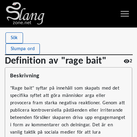
zone.net
Stat
Value
Sök
Definition av "rage bait"
Views
2
Slumpa ord
Definitions
1
Definition av "rage bait"
2
First seen
2026
Beskrivning
"Rage bait" syftar på innehåll som skapats med det
specifika syftet att göra människor arga eller
provocera fram starka negativa reaktioner. Genom att
publicera kontroversiella påståenden eller irriterande
beteenden försöker skaparen driva upp engagemanget
i form av kommentarer och delningar. Det är en
vanlig taktik på sociala medier för att lura