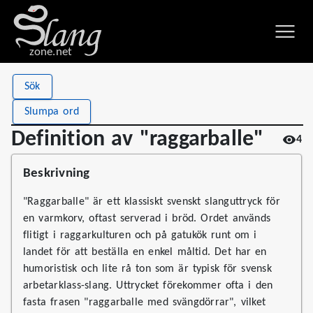
zone.net
Stat
Value
Sök
Definition av "raggarballe"
Views
4
Slumpa ord
Definitions
1
Definition av "raggarballe"
4
First seen
2026
Beskrivning
"Raggarballe" är ett klassiskt svenskt slanguttryck för
en varmkorv, oftast serverad i bröd. Ordet används
flitigt i raggarkulturen och på gatukök runt om i
landet för att beställa en enkel måltid. Det har en
humoristisk och lite rå ton som är typisk för svensk
arbetarklass-slang. Uttrycket förekommer ofta i den
fasta frasen "raggarballe med svängdörrar", vilket