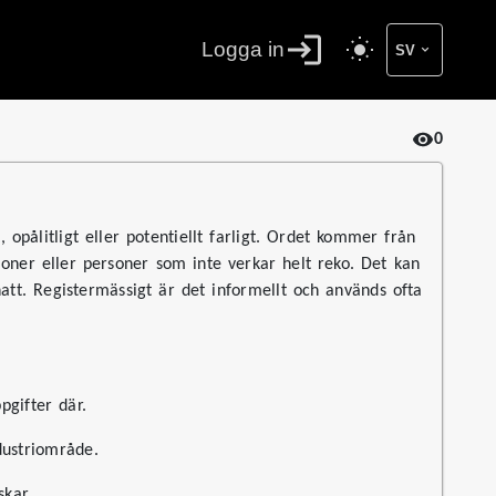
Logga in
SV
0
opålitligt eller potentiellt farligt. Ordet kommer från
tioner eller personer som inte verkar helt reko. Det kan
hatt. Registermässigt är det informellt och används ofta
pgifter där.
dustriområde.
skar.