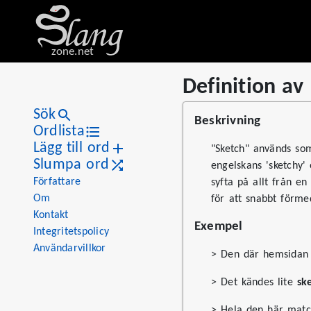
zone.net
Definition av
Stat
Value
Definition av "sketch"
Views
0
Sök
Beskrivning
Definitions
1
Ordlista
Lägg till ord
First seen
2026
"Sketch" används som
Slumpa ord
engelskans 'sketchy' 
Författare
syfta på allt från e
Om
för att snabbt förme
Kontakt
Exempel
Integritetspolicy
Användarvillkor
> Den där hemsidan 
> Det kändes lite
sk
> Hela den här mat