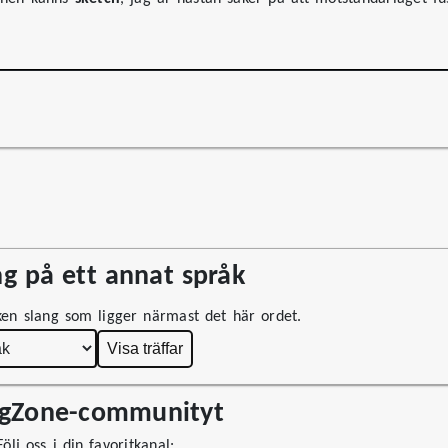
g på ett annat språk
lken slang som ligger närmast det här ordet.
Visa träffar
ngZone-communityt
ölj oss i din favoritkanal: