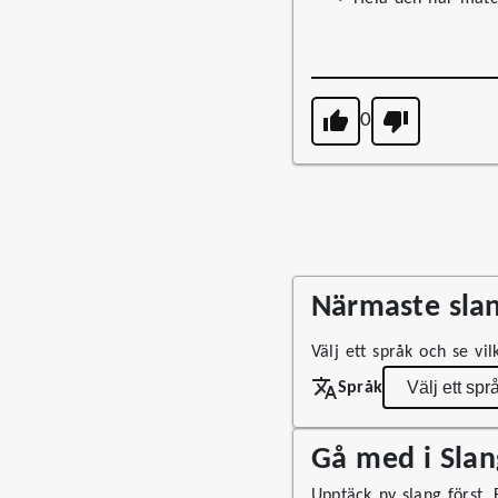
0
Närmaste slan
Välj ett språk och se vi
Språk
Gå med i Sla
Upptäck ny slang först. F