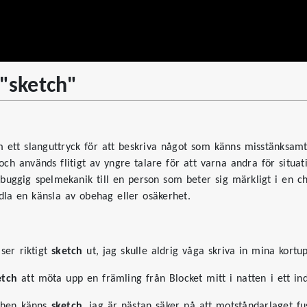
 "sketch"
 ett slanguttryck för att beskriva något som känns misstänksamt, 
och används flitigt av yngre talare för att varna andra för situa
n buggig spelmekanik till en person som beter sig märkligt i en c
dla en känsla av obehag eller osäkerhet.
ser riktigt
sketch
ut, jag skulle aldrig våga skriva in mina kortup
etch
att möta upp en främling från Blocket mitt i natten i ett in
chen känns
sketch
, jag är nästan säker på att motståndarlaget fu